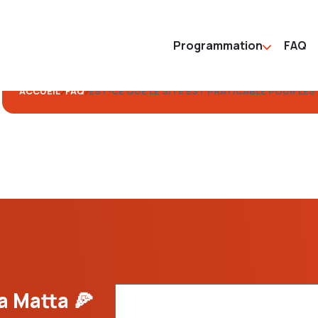
Programmation
FAQ
ACCUEIL
FAQ
EST-CE QUE LE SITE EST PRATICABLE POUR LE
a Matta 🍕