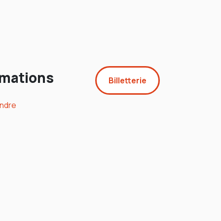
rmations
Billetterie
indre