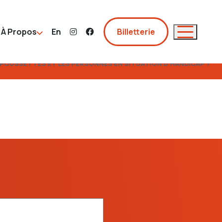
À Propos
En
Billetterie
S POUSSETTES ET LES PERSONNES EN SITUATION D’HANDICAP ?